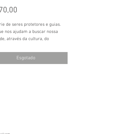
Preço
70,00
ie de seres protetores e guias.
ue nos ajudam a buscar nossa
de, através da cultura, do
l e do espiritual. Através dos
e camadas quero despertar a nossa
Esgotado
pandida. São 7 pinturas originais,
as, numeradas e chanceladas. Com
 mista e experimentos sobre papel
300g.
 Acrílica e pastel oleoso sobre
: A3 (297X420cm).
nto: Verniz fosco.
dura preta e vidro.