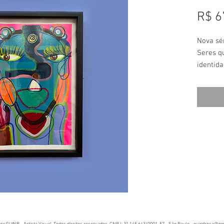
R$ 6
Nova sér
Seres q
identida
emociona
traços 
visão ex
assinad
técnica
Canson 
Técnica:
papel.
Tamanho
Acabame
Com mol